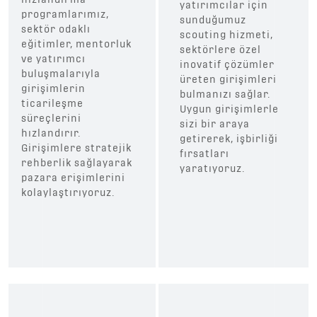
yatırımcılar için
programlarımız,
sunduğumuz
sektör odaklı
scouting hizmeti,
eğitimler, mentorluk
sektörlere özel
ve yatırımcı
inovatif çözümler
buluşmalarıyla
üreten girişimleri
girişimlerin
bulmanızı sağlar.
ticarileşme
Uygun girişimlerle
süreçlerini
sizi bir araya
hızlandırır.
getirerek, işbirliği
Girişimlere stratejik
fırsatları
rehberlik sağlayarak
yaratıyoruz.
pazara erişimlerini
kolaylaştırıyoruz.