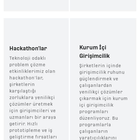
Kurum İçi
Hackathon’lar
Girişimcilik
Teknoloji odaklı
problem çözme
Şirketlerin içinde
etkinliklerimiz olan
girişimcilik ruhunu
hackathon'lar,
güçlendirmek ve
şirketlerin
çalışanlardan
karşılaştığı
yenilikçi çözümler
zorluklara yenilikçi
çıkarmak için kurum
çözümler üretmek
içi girişimcilik
için girişimcileri ve
programları
uzmanları bir araya
düzenliyoruz. Bu
getirir. Hızlı
programlarla
prototipleme ve iş
çalışanların
geliştirme fırsatları
yaratıcılıklarını